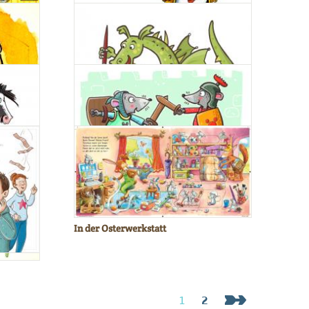
Immer wieder aktuell ...
Das Rechen-Gespenst
ritterlicher Mäusekampf
Der Zeichendrache
In der Osterwerkstatt
1
2