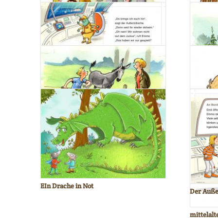
Nettes Quartett
Miesmeier
Verliebt
An der Museumskasse
Im Raumschiff
Der groß
Max ist ein Esel?
EIn Drache in Not
Der Auße
mittelalt