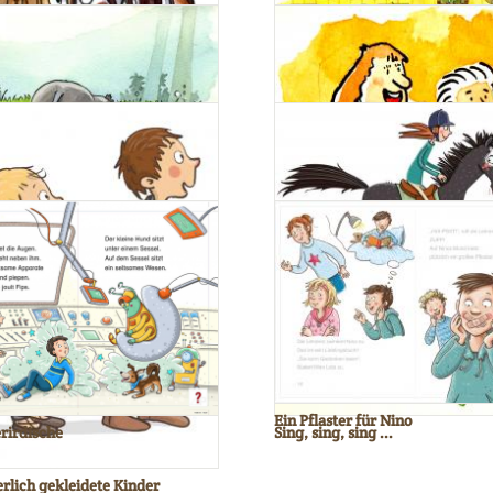
 ist wieder der Alte
Ahnengalerie
e Ponys
e Max
Pferd und Reiterin
Ein Pflaster für Nino
rirdische
Sing, sing, sing ...
erlich gekleidete Kinder